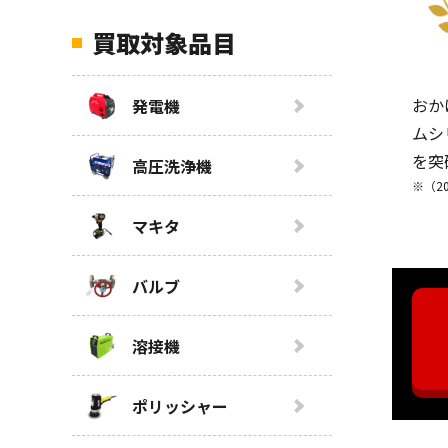
買取対象品目
おか
発電機
ムシ
を突
高圧洗浄機
※（2
マキタ
バルブ
溶接機
ポリッシャー