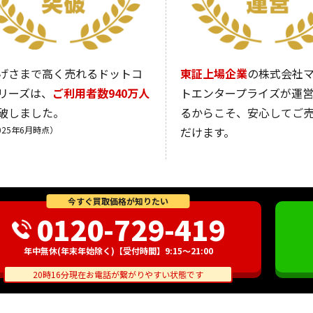
げさまで高く売れるドットコ
東証上場企業
の株式会社
リーズは、
ご利用者数940万人
トエンタープライズが運
破しました。
るからこそ、安心してご
025年6月時点）
だけます。
今すぐ買取価格が知りたい
0120-729-419
年中無休(年末年始除く)【受付時間】9:15～21:00
20時16分現在お電話が繋がりやすい状態です