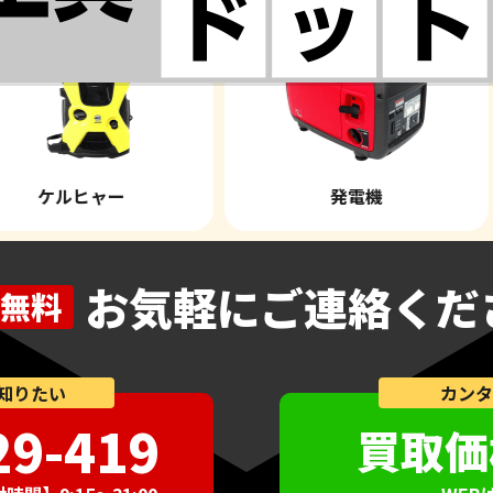
ケルヒャー
発電機
お気軽にご連絡くだ
無料
知りたい
カンタ
29-419
買取価