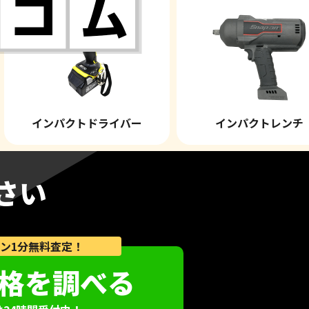
インパクトドライバー
インパクト
さい
ン1分無料査定！
格を調べる