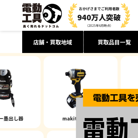
おかげさまで
ご利用者数
940万人突破
（2025年6月時点）
店舗・買取地域
買取品目一覧
器
makita(マキタ)
ケルヒ