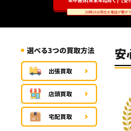
年中無休(年末年始除く)【受付時
20時16分現在お電話が繋が
選べる3つの買取方法
安
出張買取
店頭買取
宅配買取