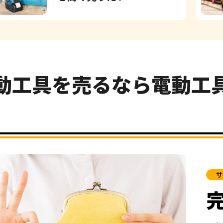
動工具を売るなら電動工
サ