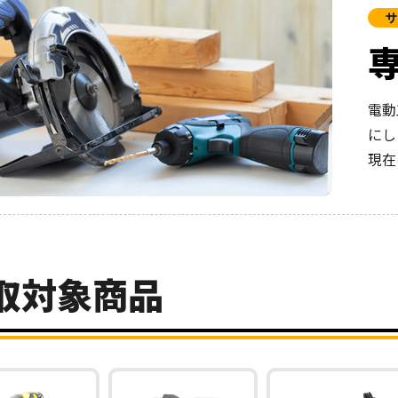
サ
電動
にし
現在
取対象商品