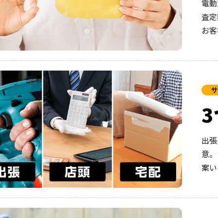
電動
査定
お客
サ
出張
意。
案い