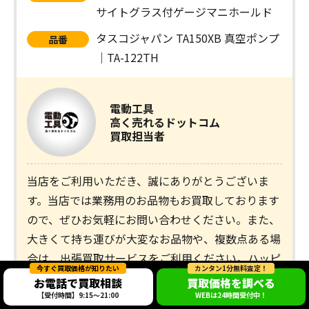
サイトグラス付ゲージマニホールド
タスコジャパン TA150XB 真空ポンプ
品番
｜TA-122TH
電動工具
高く売れるドットコム
買取担当者
当店をご利用いただき、誠にありがとうございま
す。当店では業務用のお品物もお買取しております
ので、ぜひお気軽にお問い合わせください。また、
大きくて持ち運びが大変なお品物や、複数点ある場
合は、出張買取サービスをご利用ください。ハッピ
今すぐ買取価格が知りたい
カンタン1分無料査定！
ー様のまたのご利用をお待ちしております。
お電話で買取相談
買取価格を調べる
【受付時間】9:15～21:00
WEBは24時間受付中！