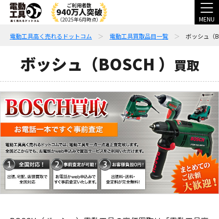
ご利用者数
940万人突破
MENU
（2025年6月時点）
電動工具高く売れるドットコム
電動工具買取品目一覧
ボッシュ（BO
ボッシュ（BOSCH ）
買取