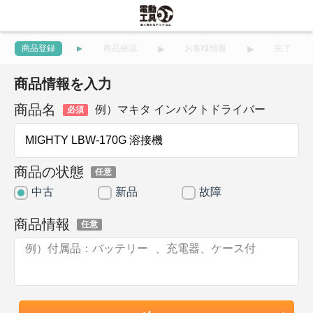
商品登録
商品確認
お客様情報
完了
商品情報を入力
商品名
例）マキタ インパクトドライバー
必須
商品の状態
任意
中古
新品
故障
商品情報
任意