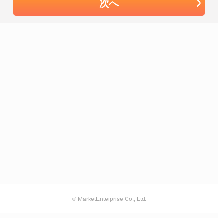
次へ
© MarketEnterprise Co., Ltd.